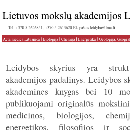
Tel. +370 5 2626851, +370 5 2613620 El. paštas leidyba@lma.lt
|
|
|
|
Acta medica Lituanica
Biologija
Chemija
Energetika
Geologija. Geograf
Leidybos skyrius yra strukt
akademijos padalinys. Leidybos sk
akademines knygas bei 10 mok
publikuojami originalūs mokslinia
medicinos, biologijos, chemij
energetikos, filosofijos ir soc