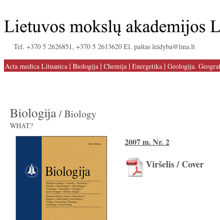
Tel. +370 5 2626851, +370 5 2613620 El. paštas leidyba@lma.lt
|
|
|
|
Acta medica Lituanica
Biologija
Chemija
Energetika
Geologija. Geograf
Biologija
/ Biology
WHAT?
2007 m. Nr. 2
Viršelis / Cover