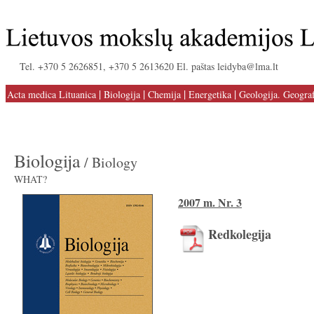
Tel. +370 5 2626851, +370 5 2613620 El. paštas leidyba@lma.lt
|
|
|
|
Acta medica Lituanica
Biologija
Chemija
Energetika
Geologija. Geograf
Biologija
/ Biology
WHAT?
2007 m. Nr. 3
Redkolegija