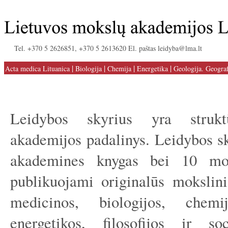
Tel. +370 5 2626851, +370 5 2613620 El. paštas leidyba@lma.lt
|
|
|
|
Acta medica Lituanica
Biologija
Chemija
Energetika
Geologija. Geograf
Leidybos skyrius yra strukt
akademijos padalinys. Leidybos sk
akademines knygas bei 10 mok
publikuojami originalūs mokslinia
medicinos, biologijos, chemij
energetikos, filosofijos ir soc