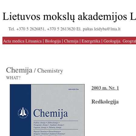
Tel. +370 5 2626851, +370 5 2613620 El. paštas leidyba@lma.lt
|
|
|
|
Acta medica Lituanica
Biologija
Chemija
Energetika
Geologija. Geograf
Chemija
/ Chemistry
WHAT?
2003 m. Nr. 1
Redkolegija