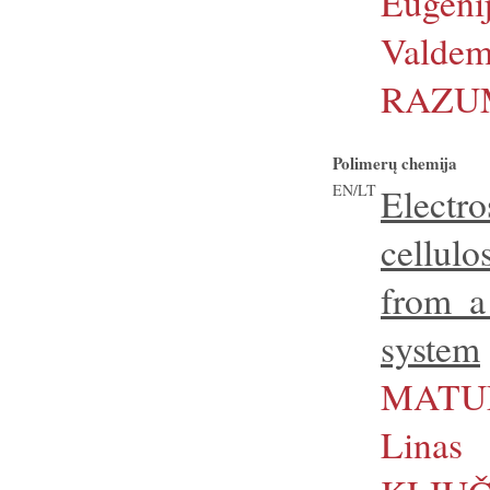
Eugen
Valdem
RAZU
Polimerų chemija
EN/LT
Elect
cellulo
from a
system
MATUL
Linas