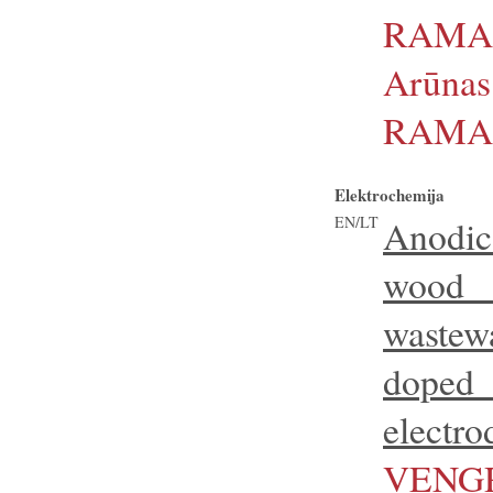
RAMA
Arūnas
RAMA
Elektrochemija
EN/LT
Anodi
wood
wastew
dope
electro
VENGR