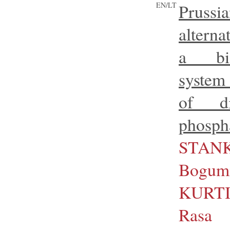
EN/LT
Pruss
alterna
a bioe
system
of di
phosph
STANK
Bogumi
KURTI
Rasa