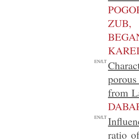
POGOR
ZU
BEGA
KARE
EN/LT
Chara
porous
from L
DABAR
EN/LT
Influe
ratio o