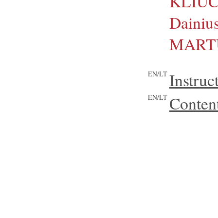
KLIUČ
Dainiu
MART
EN/LT
Instruc
EN/LT
Content