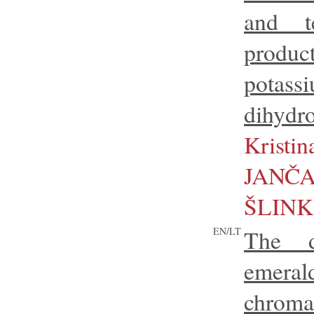
and t
prod
potass
dihydr
Kristin
JANČA
ŠLINK
EN/LT
The d
eme
chroma