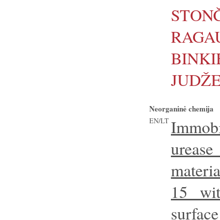
STON
RAGA
BINK
JUDŽ
Neorganinė chemija
EN/LT
Immob
urease
materi
15 wit
surface