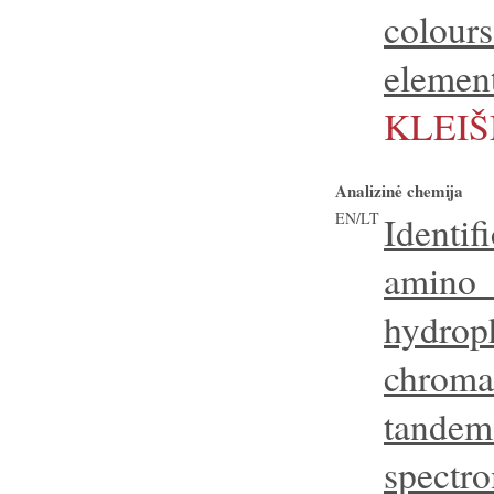
colou
elemen
KLEI
Analizinė chemija
EN/LT
Identi
amin
hydroph
chroma
tan
spec