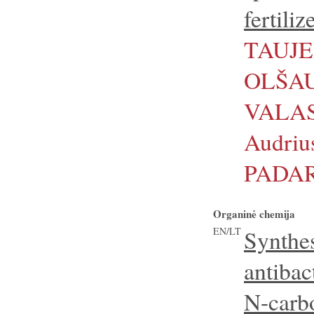
fertiliz
TAUJ
OLŠAU
VALAS
Audriu
PADA
Organinė chemija
EN/LT
Synt
antibac
N-carb