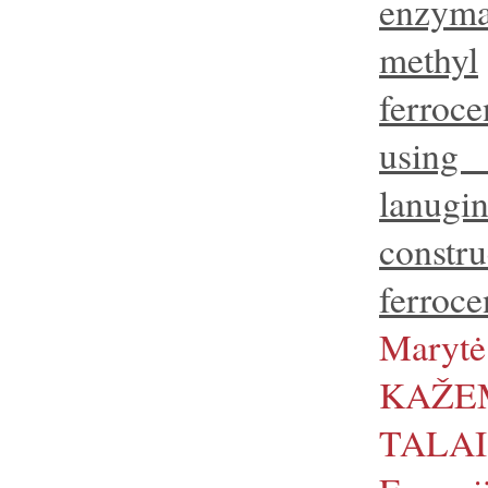
enzymat
methyl
ferroce
using
lanugi
cons
ferroce
Marytė
KAŽEM
TALAI