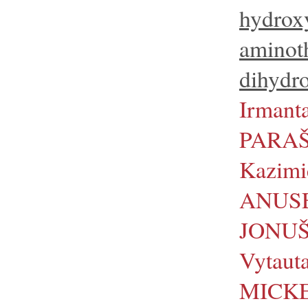
hydrox
amino
dihydro
Irmant
PARAŠ
Kazimi
ANUSE
JONUŠ
Vytaut
MICKE