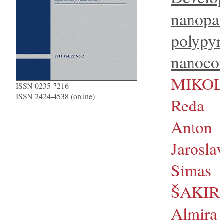
nanopar
polypyr
nanoco
MIKOL
ISSN 0235-7216
ISSN 2424-4538 (online)
Reda
Ant
Jaros
Simas
ŠAKIR
Almira