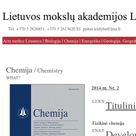
Tel. +370 5 2626851, +370 5 2613620 El. paštas leidyba@lma.lt
|
|
|
|
Acta medica Lituanica
Biologija
Chemija
Energetika
Geologija. Geograf
Chemija
/ Chemistry
WHAT?
2014 m. Nr. 2
LT/EN
Titulin
Fizikinė chemija
EN/LT
Devel