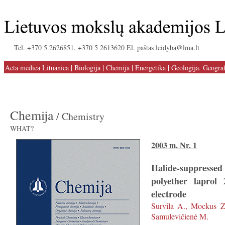
Tel. +370 5 2626851, +370 5 2613620 El. paštas leidyba@lma.lt
|
|
|
|
Acta medica Lituanica
Biologija
Chemija
Energetika
Geologija. Geograf
Chemija
/ Chemistry
WHAT?
2003 m. Nr. 1
Halide-suppresse
polyether laprol
electrode
Survila A., Mockus Z.
Samulevičienė M.