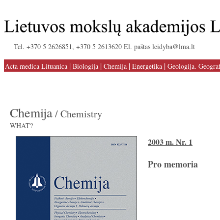
Tel. +370 5 2626851, +370 5 2613620 El. paštas leidyba@lma.lt
|
|
|
|
Acta medica Lituanica
Biologija
Chemija
Energetika
Geologija. Geograf
Chemija
/ Chemistry
WHAT?
2003 m. Nr. 1
Pro memoria