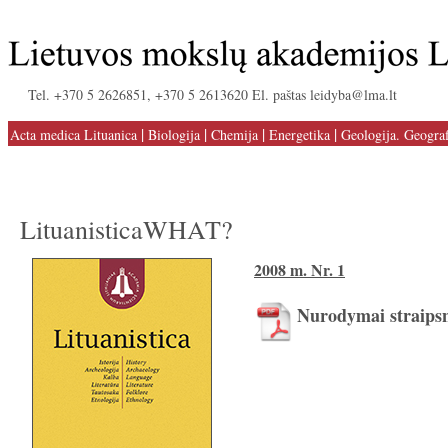
Tel. +370 5 2626851, +370 5 2613620 El. paštas leidyba@lma.lt
|
|
|
|
Acta medica Lituanica
Biologija
Chemija
Energetika
Geologija. Geograf
LituanisticaWHAT?
2008 m. Nr. 1
Nurodymai straips