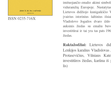
imituojančio emalio akimi simbolik
viduramžių Europoje. Nustatyta
Lietuvos didžiojo kunigaikščio V
įvairius istorinius šaltinius išs
ISSN 0235-716X
Vladislovo Jogailos dvaro iždo
auksinis žiedas su emaliu buvo
investitūrai ir tai yra tas pats 1
žiedas.
Raktažodžiai:
Lietuvos didy
Lenkijos karalius Vladislovas 
Protasevičius, Vilniaus Kate
investitūros žiedas, karūna iš 
lis)