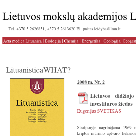
Tel. +370 5 2626851, +370 5 2613620 El. paštas leidyba@lma.lt
|
|
|
|
Acta medica Lituanica
Biologija
Chemija
Energetika
Geologija. Geograf
LituanisticaWHAT?
2008 m. Nr. 2
Lietuvos didžiojo
investitūros žiedas
Eugenijus SVETIKAS
Straipsnyje nagrinėjama 1969 m
kriptos mūrinio aptvaro liekanos