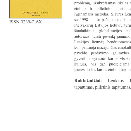
problemą, užsibrėžiamas tikslas a
etninio ir pilietinio tapatu
lyginamasis metodas. Šiaurės Lenk
su 1998 m. ta pačia metodika at
ISSN 0235-716X
Pietvakarių Latvijos lietuvių ty
šiuolaikiniai globalizacijos 
autoriaus) turėti poveikį jaunimo
Lenkijos lietuvių bendruomenės
kompensuoja mažėjančias etnokult
paveldo perdavimo galimybes.
gyvenime vyresnės kartos visoker
kultūra, vis dar puoselėjam
jaunesniosios kartos etninio tapatu
Raktažodžiai:
Lenkijos lie
tapatumas, pilietinis tapatumas