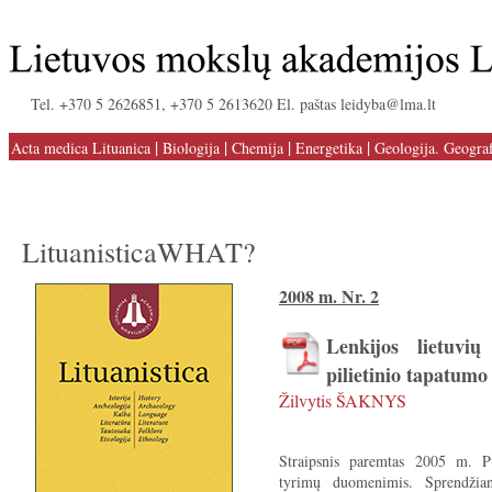
Tel. +370 5 2626851, +370 5 2613620 El. paštas leidyba@lma.lt
|
|
|
|
Acta medica Lituanica
Biologija
Chemija
Energetika
Geologija. Geograf
LituanisticaWHAT?
2008 m. Nr. 2
Lenkijos lietuvių
pilietinio tapatumo
Žilvytis ŠAKNYS
Straipsnis paremtas 2005 m. Pu
tyrimų duomenimis. Sprendžian