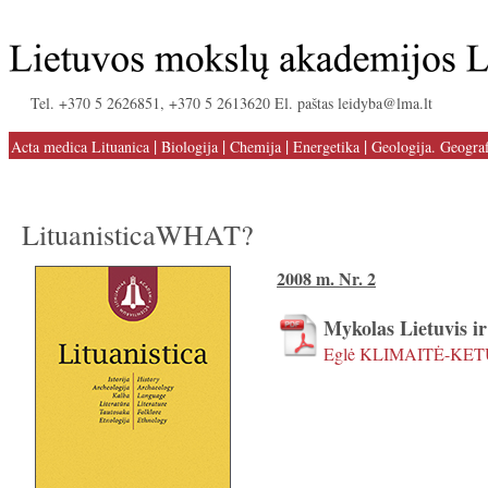
Tel. +370 5 2626851, +370 5 2613620 El. paštas leidyba@lma.lt
|
|
|
|
Acta medica Lituanica
Biologija
Chemija
Energetika
Geologija. Geograf
LituanisticaWHAT?
2008 m. Nr. 2
Mykolas Lietuvis i
Eglė KLIMAITĖ-KE