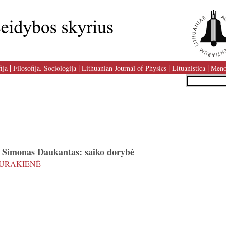
|
|
|
|
ija
Filosofija. Sociologija
Lithuanian Journal of Physics
Lituanistica
Meno
r Simonas Daukantas: saiko dorybė
TURAKIENĖ