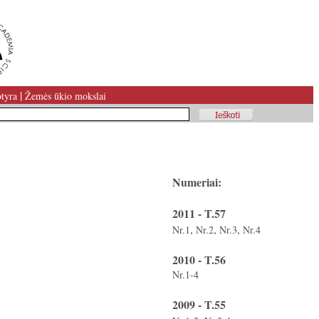
|
tyra
Žemės ūkio mokslai
Numeriai:
2011 - T.57
,
,
,
Nr.1
Nr.2
Nr.3
Nr.4
2010 - T.56
Nr.1-4
2009 - T.55