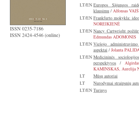
LT/EN
Europos Sàjungos raid
klausimu
/
Alfonsas VAI
LT/EN
Frankfurto mokykla: ideo
NOREIKIENĖ
ISSN 0235-7186
LT/EN
Nancy Cartwright požiūr
ISSN 2424-4546 (online)
Edmundas ADOMONIS
LT/EN
Viešojo administravimo 
aspektai
/
Jolanta PALI
LT/EN
Medicininės sociologijos
perspektyvos
/
Algird
KAMINSKAS, Aurelija
LT
Mūsų autoriai
LT
Nurodymai straipsnių aut
LT/EN
Turinys