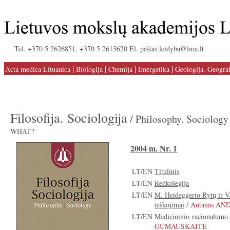
Tel. +370 5 2626851, +370 5 2613620 El. paštas leidyba@lma.lt
|
|
|
|
Acta medica Lituanica
Biologija
Chemija
Energetika
Geologija. Geograf
Filosofija. Sociologija
/ Philosophy. Sociology
WHAT?
2004 m. Nr. 1
LT/EN
Titulinis
LT/EN
Redkolegija
LT/EN
M. Heideggerio Rytų ir V
ieškojimai
/
Antanas AN
LT/EN
Medicininio racionalumo i
GUMAUSKAITĖ