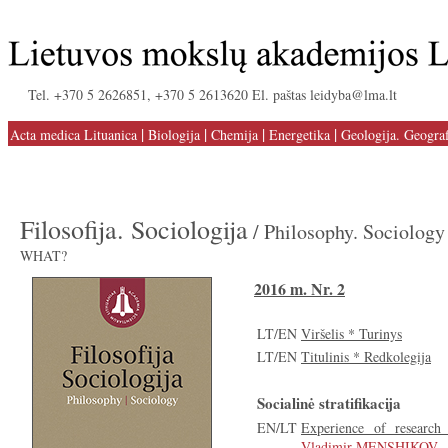
Tel. +370 5 2626851, +370 5 2613620 El. paštas leidyba@lma.lt
|
|
|
|
Acta medica Lituanica
Biologija
Chemija
Energetika
Geologija. Geograf
Filosofija. Sociologija
/ Philosophy. Sociology
WHAT?
2016 m. Nr. 2
LT/EN
Viršelis * Turinys
LT/EN
Titulinis * Redkolegija
Socialinė stratifikacija
EN/LT
Experience of research 
Vladimir MENSHIKOV