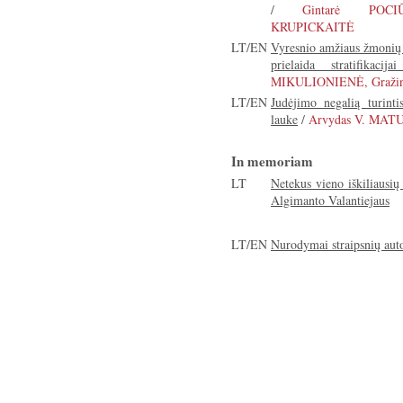
/
Gintarė POCI
KRUPICKAITĖ
LT/EN
Vyresnio amžiaus žmonių 
prielaida stratifikaci
MIKULIONIENĖ, Graži
LT/EN
Judėjimo negalią turinti
lauke
/
Arvydas V. MAT
In memoriam
LT
Netekus vieno iškiliausių
Algimanto Valantiejaus
LT/EN
Nurodymai straipsnių aut