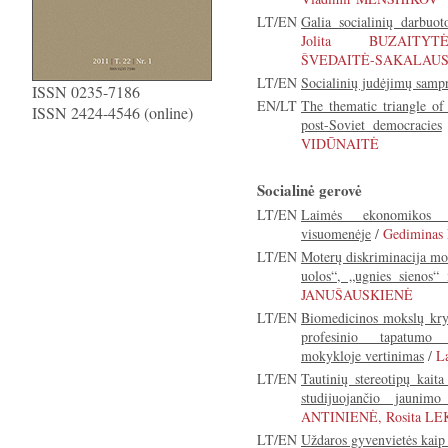
LT/EN
Galia socialinių darbuot
Jolita BUZAITYTĖ
ŠVEDAITĖ-SAKALAUSK
LT/EN
Socialinių judėjimų sampr
ISSN 0235-7186
EN/LT
The thematic triangle of
ISSN 2424-4546 (online)
post-Soviet democracies
VIDŪNAITĖ
Socialinė gerovė
LT/EN
Laimės ekonomikos n
visuomenėje
/
Gediminas
LT/EN
Moterų diskriminacija moks
uolos“, „ugnies sienos“ 
JANUŠAUSKIENĖ
LT/EN
Biomedicinos mokslų kryp
profesinio tapatumo a
mokykloje vertinimas
/
L
LT/EN
Tautinių stereotipų kaita
studijuojančio jaunimo
ANTINIENĖ, Rosita L
LT/EN
Uždaros gyvenvietės kaip 