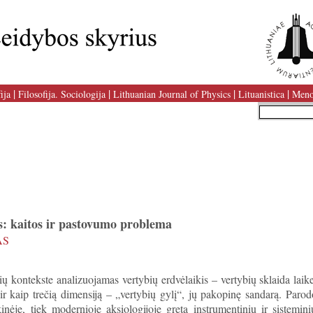
|
|
|
|
ija
Filosofija. Sociologija
Lithuanian Journal of Physics
Lituanistica
Meno
s: kaitos ir pastovumo problema
AS
ų kontekste analizuojamas vertybių erdvėlaikis – vertybių sklaida laike
ir kaip trečią dimensiją – „vertybių gylį“, jų pakopinę sandarą. Paro
kinėje, tiek modernioje aksiologijoje greta instrumentinių ir sistemi