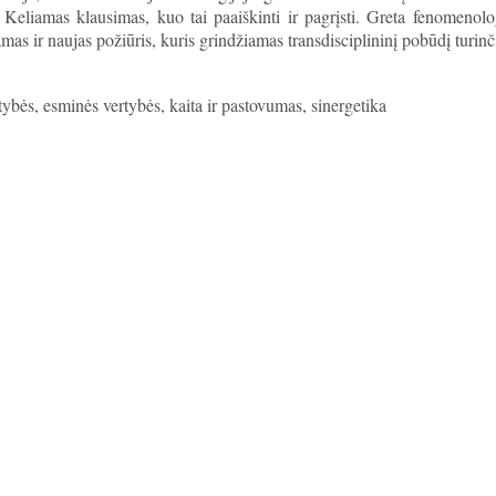
 Keliamas klausimas, kuo tai paaiškinti ir pagrįsti. Greta fenomenolog
mas ir naujas požiūris, kuris grindžiamas transdisciplininį pobūdį turin
tybės, esminės vertybės, kaita ir pastovumas, sinergetika