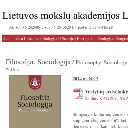
Tel. +370 5 2626851, +370 5 2613620 El. paštas leidyba@lma.lt
|
|
|
|
Acta medica Lituanica
Biologija
Chemija
Energetika
Geologija. Geograf
Filosofija. Sociologija
/ Philosophy. Sociology
WHAT?
2014 m. Nr. 3
Vertybių erdvėlaiki
Saulius KANIŠAUSK
Straipsnyje kultūrinių žemėlapi
kaip „vertybių žemėlapį“, bet 
dėmesys į tai, kad tiek klasi