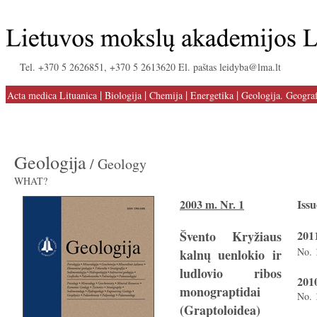
Tel. +370 5 2626851, +370 5 2613620 El. paštas leidyba@lma.lt
|
|
|
|
Acta medica Lituanica
Biologija
Chemija
Energetika
Geologija. Geograf
Geologija
/ Geology
WHAT?
2003 m. Nr. 1
Issu
Švento Kryžiaus
2011
No. 
kalnų uenlokio ir
ludlovio ribos
2010
monograptidai
No. 
(Graptoloidea)