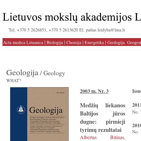
Tel. +370 5 2626851, +370 5 2613620 El. paštas leidyba@lma.lt
|
|
|
|
Acta medica Lituanica
Biologija
Chemija
Energetika
Geologija. Geograf
Geologija
/ Geology
WHAT?
2003 m. Nr. 3
Issu
Medžių liekanos
2011
No. 
Baltijos jūros
dugne: pirmieji
2010
tyrimų rezultatai
No. 
Albertas Bitinas,