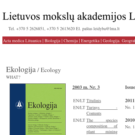
Tel. +370 5 2626851, +370 5 2613620 El. paštas leidyba@lma.lt
|
|
|
|
Acta medica Lituanica
Biologija
Chemija
Energetika
Geologija. Geograf
Ekologija
/ Ecology
WHAT?
2003 m. Nr. 3
Issue
2011
EN/LT
Titulinis
No. 1
EN/LT
Turinys -
Contents
2010
EN/LT
The species
composition of
No. 1
plant mining