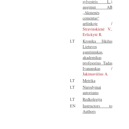
sylvestris L.)
augimui AB
„Akmenės
cementas“
aplinkoje
/
Stravinskienė V.,
Erlickytė R.
LT
Kronika Iškilus
Lietuvos
gamtininkas,
akademikas
profesorius Tadas
Ivanauskas
/
Jakimavièius A.
LT
Metrika
LT
Nurodymai
autoriams
LT
Redkolegija
EN
Instructors to
Authors