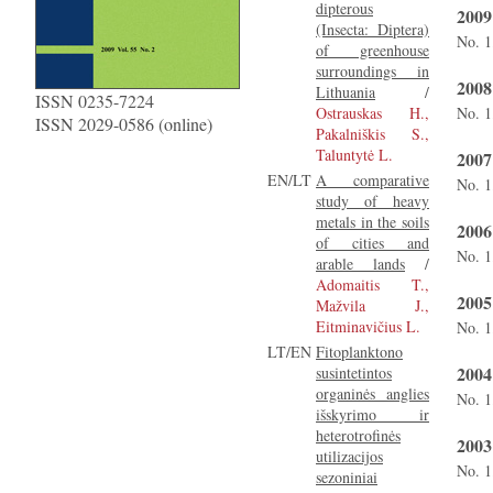
dipterous
2009
(Insecta: Diptera)
No. 1
of greenhouse
surroundings in
2008
Lithuania
/
ISSN 0235-7224
Ostrauskas H.,
No. 1
ISSN 2029-0586 (online)
Pakalniškis S.,
Taluntytė L.
2007
EN/LT
A comparative
No. 1
study of heavy
metals in the soils
2006
of cities and
No. 1
arable lands
/
Adomaitis T.,
2005
Mažvila J.,
Eitminavičius L.
No. 1
LT/EN
Fitoplanktono
2004
susintetintos
organinės anglies
No. 1
išskyrimo ir
heterotrofinės
2003
utilizacijos
No. 1
sezoniniai