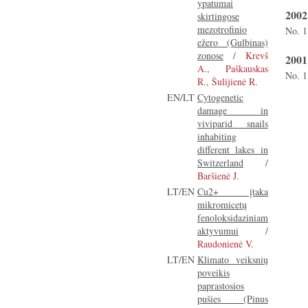
ypatumai
2002
skirtingose
mezotrofinio
No. 1
ežero (Gulbinas)
zonose
/
Krevš
2001
A., Paškauskas
No. 1
R., Šulijienė R.
EN/LT
Cytogenetic
damage in
viviparid snails
inhabiting
different lakes in
Switzerland
/
Baršienė J.
LT/EN
Cu2+ įtaka
mikromicetų
fenoloksidaziniam
aktyvumui
/
Raudonienė V.
LT/EN
Klimato veiksnių
poveikis
paprastosios
pušies (Pinus