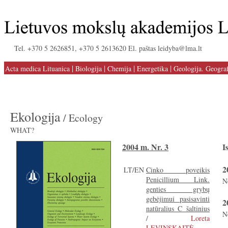
Tel. +370 5 2626851, +370 5 2613620 El. paštas leidyba@lma.lt
|
|
|
|
Acta medica Lituanica
Biologija
Chemija
Energetika
Geologija. Geograf
Ekologija
/ Ecology
WHAT?
2004 m. Nr. 3
I
2
LT/EN
Cinko poveikis
Penicillium Link.
N
genties grybų
gebėjimui pasisavinti
2
natūralius C šaltinius
N
/
Loreta
LEVINSKAITĖ