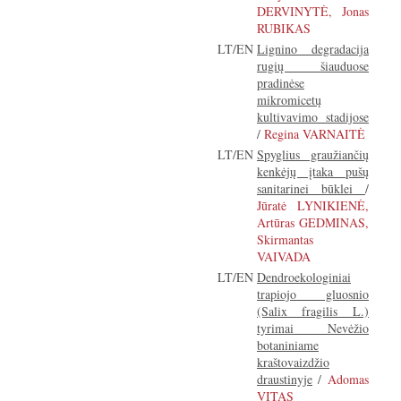
DERVINYTĖ, Jonas
RUBIKAS
LT/EN
Lignino degradacija
rugių šiauduose
pradinėse
mikromicetų
kultivavimo stadijose
/
Regina VARNAITĖ
LT/EN
Spyglius graužiančių
kenkėjų įtaka pušų
sanitarinei būklei
/
Jūratė LYNIKIENĖ,
Artūras GEDMINAS,
Skirmantas
VAIVADA
LT/EN
Dendroekologiniai
trapiojo gluosnio
(Salix fragilis L.)
tyrimai Nevėžio
botaniniame
kraštovaizdžio
draustinyje
/
Adomas
VITAS