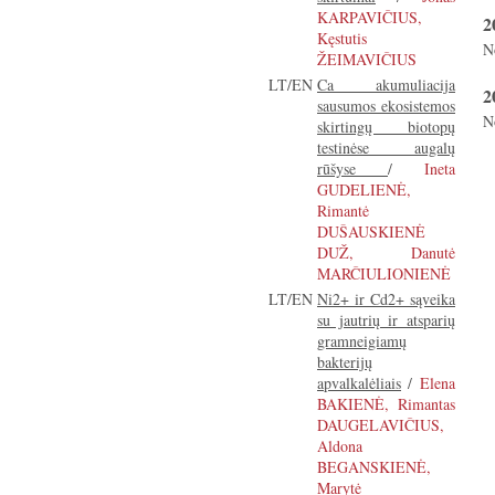
KARPAVIČIUS,
2
Kęstutis
N
ŽEIMAVIČIUS
LT/EN
Ca akumuliacija
2
sausumos ekosistemos
N
skirtingų biotopų
testinėse augalų
rūšyse
/
Ineta
GUDELIENĖ,
Rimantė
DUŠAUSKIENĖ
DUŽ, Danutė
MARČIULIONIENĖ
LT/EN
Ni2+ ir Cd2+ sąveika
su jautrių ir atsparių
gramneigiamų
bakterijų
apvalkalėliais
/
Elena
BAKIENĖ, Rimantas
DAUGELAVIČIUS,
Aldona
BEGANSKIENĖ,
Marytė