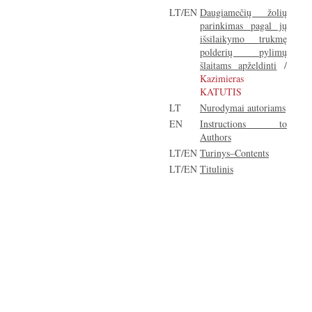
LT/EN
Daugiamečių žolių
parinkimas pagal jų
išsilaikymo trukmę
polderių pylimų
šlaitams apželdinti
/
Kazimieras
KATUTIS
LT
Nurodymai autoriams
EN
Instructions to
Authors
LT/EN
Turinys–Contents
LT/EN
Titulinis