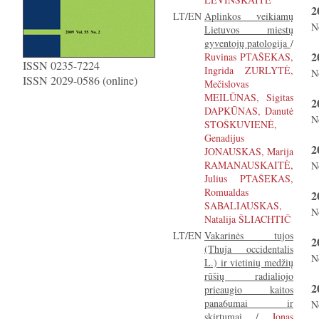
2
LT/EN
Aplinkos veikiamų
N
Lietuvos miestų
gyventojų patologija
/
2
Ruvinas PTAŠEKAS,
ISSN 0235-7224
Ingrida ZURLYTĖ,
N
ISSN 2029-0586 (online)
Mečislovas
MEILŪNAS, Sigitas
2
DAPKŪNAS, Danutė
N
STOŠKUVIENĖ,
Genadijus
2
JONAUSKAS, Marija
RAMANAUSKAITĖ,
N
Julius PTAŠEKAS,
Romualdas
2
SABALIAUSKAS,
N
Natalija ŠLIACHTIČ
LT/EN
Vakarinės tujos
2
(Thuja occidentalis
N
L.) ir vietinių medžių
rūšių radialiojo
2
prieaugio kaitos
pana6umai ir
N
skirtumai
/
Jonas