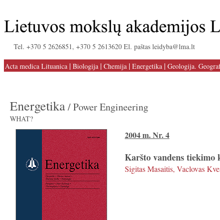
Tel. +370 5 2626851, +370 5 2613620 El. paštas leidyba@lma.lt
|
|
|
|
Acta medica Lituanica
Biologija
Chemija
Energetika
Geologija. Geograf
Energetika
/ Power Engineering
WHAT?
2004 m. Nr. 4
Karšto vandens tiekimo 
Sigitas Masaitis, Vaclovas Kve