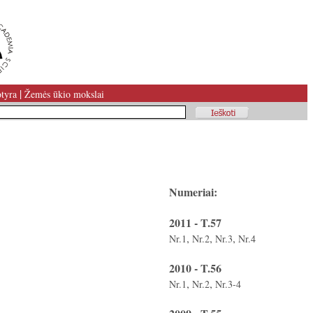
|
tyra
Žemės ūkio mokslai
Numeriai:
2011 - T.57
,
,
,
Nr.1
Nr.2
Nr.3
Nr.4
2010 - T.56
,
,
Nr.1
Nr.2
Nr.3-4