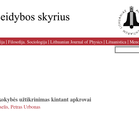
|
|
|
|
ija
Filosofija. Sociologija
Lithuanian Journal of Physics
Lituanistica
Meno
kokybės užtikrinimas kintant apkrovai
selis, Petras Urbonas