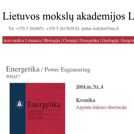
Tel. +370 5 2626851, +370 5 2613620 El. paštas leidyba@lma.lt
|
|
|
|
Acta medica Lituanica
Biologija
Chemija
Energetika
Geologija. Geograf
Energetika
/ Power Engineering
WHAT?
2004 m. Nr. 4
Kronika
Apginta daktaro disertacija