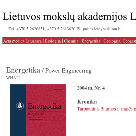
Tel. +370 5 2626851, +370 5 2613620 El. paštas leidyba@lma.lt
|
|
|
|
Acta medica Lituanica
Biologija
Chemija
Energetika
Geologija. Geograf
Energetika
/ Power Engineering
WHAT?
2004 m. Nr. 4
Kronika
Tarptautinis ðilumos ir masës