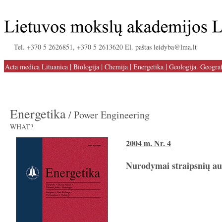
Tel. +370 5 2626851, +370 5 2613620 El. paštas leidyba@lma.lt
|
|
|
|
Acta medica Lituanica
Biologija
Chemija
Energetika
Geologija. Geograf
Energetika
/ Power Engineering
WHAT?
2004 m. Nr. 4
Nurodymai straipsnių au