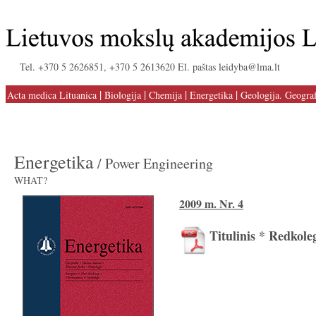
Tel. +370 5 2626851, +370 5 2613620 El. paštas leidyba@lma.lt
|
|
|
|
Acta medica Lituanica
Biologija
Chemija
Energetika
Geologija. Geograf
Energetika
/ Power Engineering
WHAT?
2009 m. Nr. 4
Titulinis * Redkole