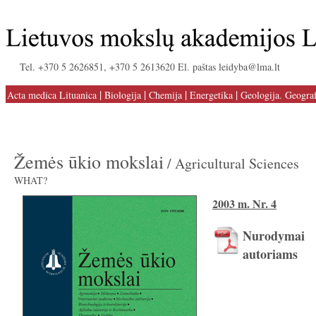
Tel. +370 5 2626851, +370 5 2613620 El. paštas leidyba@lma.lt
|
|
|
|
Acta medica Lituanica
Biologija
Chemija
Energetika
Geologija. Geograf
Žemės ūkio mokslai
/ Agricultural Sciences
WHAT?
2003 m. Nr. 4
Nurodymai
autoriams