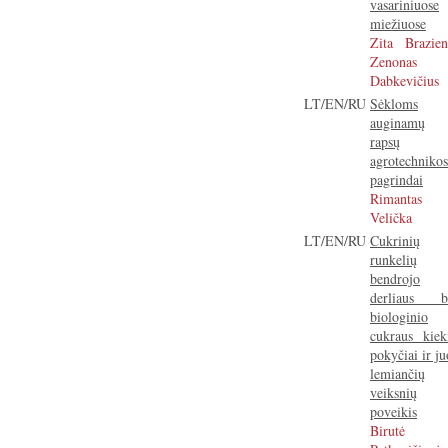
vasariniuose
miežiuose
Zita Brazien
Zenonas
Dabkevičius
LT/EN/RU
Sėkloms
auginamų
rapsų
agrotechnikos
pagrindai
Rimantas
Velička
LT/EN/RU
Cukrinių
runkelių
bendrojo
derliaus b
biologinio
cukraus kiek
pokyčiai ir ju
lemiančių
veiksnių
poveikis
Birutė