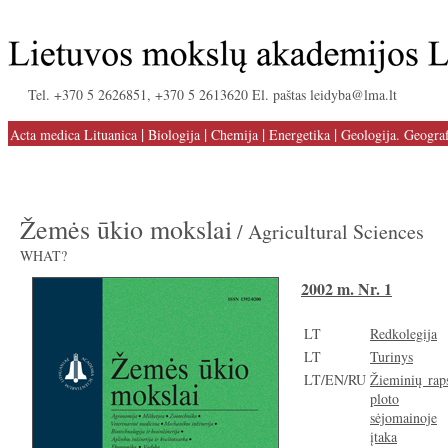
Tel. +370 5 2626851, +370 5 2613620 El. paštas leidyba@lma.lt
|
|
|
|
Acta medica Lituanica
Biologija
Chemija
Energetika
Geologija. Geograf
Žemės ūkio mokslai
/ Agricultural Sciences
WHAT?
2002 m. Nr. 1
LT
Redkolegija
LT
Turinys
LT/EN/RU
Žieminių rap
ploto
sėjomainoje
įtaka