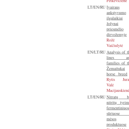
Petkevičienė
LT/EN/RU
Įvairaus
ankstyvumo
ilgalaikiai
žolynai
priesmėlio
dirvožemyje
Rožė
Vaičiulytė
EN/LT/RU
Analysis of t
lines a
families of t
Žemaitukai
horse breed
Rytis Jura
Valė
Macijauskien
LT/EN/RU
Nitratų b
nitritų tyrim
fermentiniuos
sūriuose 
mėsos
produktuose