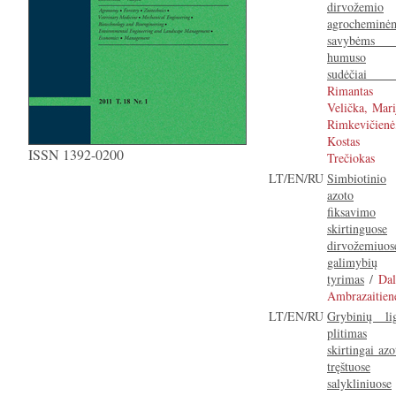
dirvožemio
agrocheminė
savybėms 
humuso
sudėčia
Rimantas
Velička, Mari
Rimkevičienė
Kostas
ISSN 1392-0200
Trečiokas
LT/EN/RU
Simbiotinio
azoto
fiksavimo
skirtinguose
dirvožemiuos
galimybių
tyrimas
/
Dal
Ambrazaitien
LT/EN/RU
Grybinių li
plitimas
skirtingai azo
tręštuose
salykliniuose