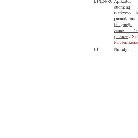
LT/EN/RU
Apskaitos
duomenų
tvarkymo b
panaudojimo
integracija
žemės ūk
įmonėse
/
Sta
Palubinskienė
LT
Nurodymai