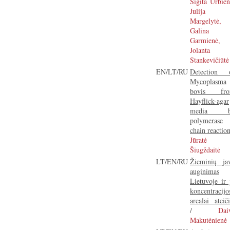
Sigita Urbien
Julija
Margelytė,
Galina
Garmienė,
Jolanta
Stankevičiūtė
EN/LT/RU
Detection 
Mycoplasma
bovis fr
Hayflick-agar
media b
polymerase
chain reactio
Jūratė
Šiugždaitė
LT/EN/RU
Žieminių ja
auginimas
Lietuvoje ir 
koncentracijo
arealai ateiči
/
Dai
Makutėnienė