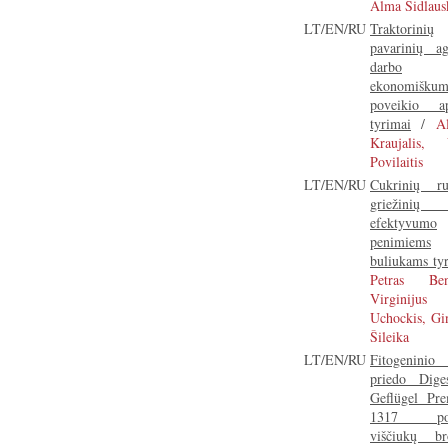
Alma Šidlaus
LT/EN/RU
Traktorinių
pavarinių ag
darbo
ekonomišku
poveikio ap
tyrimai
/
Al
Kraujalis, 
Povilaitis
LT/EN/RU
Cukrinių ru
griežinių 
efektyvumo
penimiems
buliukams ty
Petras Ben
Virginijus
Uchockis, Gin
Šileika
LT/EN/RU
Fitogeninio 
priedo Dige
Geflügel Pr
1317 pov
viščiukų bro