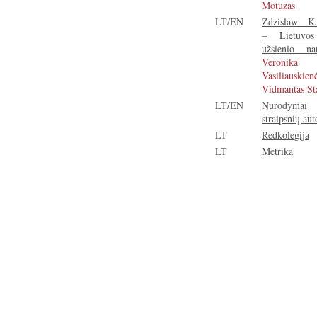
Motuzas
LT/EN
Zdzisław K
– Lietuv
užsienio na
Veronika
Vasiliauskien
Vidmantas St
LT/EN
Nurodymai
straipsnių au
LT
Redkolegija
LT
Metrika