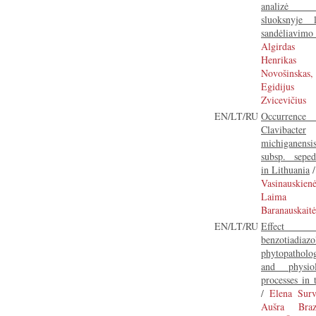
analizė b
sluoksnyje l
sandėliavimo
Algirdas R
Henrikas
Novošinskas,
Egidijus
Zvicevičius
EN/LT/RU
Occurren
Clavibacter
michiganensi
subsp. seped
in Lithuania
Vasinauskienė
Laima
Baranauskaitė
EN/LT/RU
Effect
benzotiadiaz
phytopatholog
and physiol
processes in 
/
Elena Survi
Aušra Braza