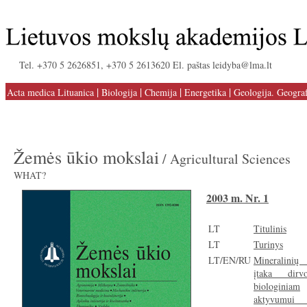
Tel. +370 5 2626851, +370 5 2613620 El. paštas leidyba@lma.lt
|
|
|
|
Acta medica Lituanica
Biologija
Chemija
Energetika
Geologija. Geograf
Žemės ūkio mokslai
/ Agricultural Sciences
WHAT?
2003 m. Nr. 1
LT
Titulinis
LT
Turinys
LT/EN/RU
Mineralinių
įtaka dirv
biologiniam
aktyvumu