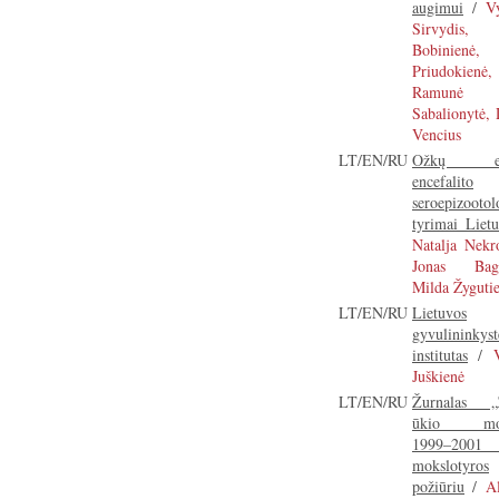
augimui
/
Vy
Sirvydis,
Bobinienė,
Priudokienė,
Ramunė
Sabalionytė, 
Vencius
LT/EN/RU
Ožkų erk
encefalito
seroepizootol
tyrimai Liet
Natalja Nekro
Jonas Bagd
Milda Žyguti
LT/EN/RU
Lietuvos
gyvulininkyst
institutas
/
Juškienė
LT/EN/RU
Žurnalas „
ūkio mok
1999–2001 
mokslotyros
požiūriu
/
Al