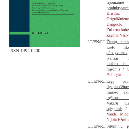
sėjomainos 
produktyvum
Kristina
Grigali8nienė
Danguolė
Zakarauskaitė
Zigmas Vaišv
LT/EN/RU
Žirnių simbi
azoto fiks
ISSN 1392-0200
efektyvumas,
įvairiai tr
fosforo ir
trąšomis
/
G
Palaitytė
LT/EN/RU
Ligų papli
ilgapluoščiuo
linuose skir
tręšiant 
Vakarų Lie
sąlygomis
Vanda Minei
Nijolė Ežerin
LT/EN/RU
Šiluminių p