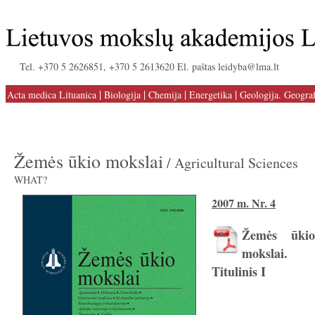
Tel. +370 5 2626851, +370 5 2613620 El. paštas leidyba@lma.lt
|
|
|
|
Acta medica Lituanica
Biologija
Chemija
Energetika
Geologija. Geograf
Žemės ūkio mokslai
/ Agricultural Sciences
WHAT?
2007 m. Nr. 4
Žemės ūkio
mokslai.
Titulinis I