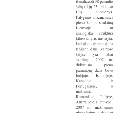
išanalizuoti 38 pasaulio
šalių (iš jų 23 priklauso
ES) duomenys.
Palyginus mažmeninės
pieno kainos struktūrą
Lietuvoje su
analogiška struktūra
kitose šalyse, nustatyta,
kad pieno gamintojams
tenkanti dalis įvairiose
šalyse yra labai
skirtinga. 2007 m.
didžiausia pieno
gamintojų dalis buvo
Indijoje, Islandijoje,
Kanadoje ir
Portugalijoje, o
mažiausia –
Rumunijoje, Italijoje,
Australijoje. Lietuvoje
2007 m. mažmeninė
pieno kaina pasiskirstė