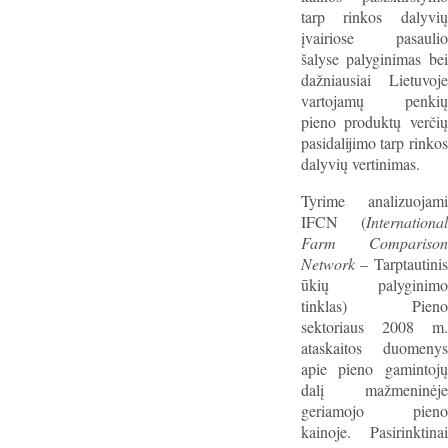
tarp rinkos dalyvių
įvairiose pasaulio
šalyse palyginimas bei
dažniausiai Lietuvoje
vartojamų penkių
pieno produktų verčių
pasidalijimo tarp rinkos
dalyvių vertinimas.
Tyrime analizuojami
IFCN (
International
Farm Comparison
Network
– Tarptautinis
ūkių palyginimo
tinklas) Pieno
sektoriaus 2008 m.
ataskaitos duomenys
apie pieno gamintojų
dalį mažmeninėje
geriamojo pieno
kainoje. Pasirinktinai