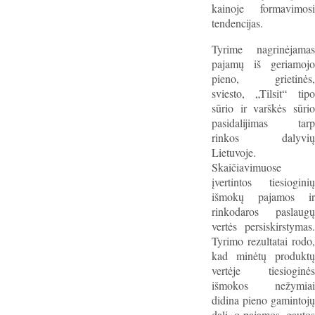
kainoje formavimosi
tendencijas.
Tyrime nagrinėjamas
pajamų iš geriamojo
pieno, grietinės,
sviesto, „Tilsit“ tipo
sūrio ir varškės sūrio
pasidalijimas tarp
rinkos dalyvių
Lietuvoje.
Skaičiavimuose
įvertintos tiesioginių
išmokų pajamos ir
rinkodaros paslaugų
vertės persiskirstymas.
Tyrimo rezultatai rodo,
kad minėtų produktų
vertėje tiesioginės
išmokos nežymiai
didina pieno gamintojų
dalį, o pajamos, gautos