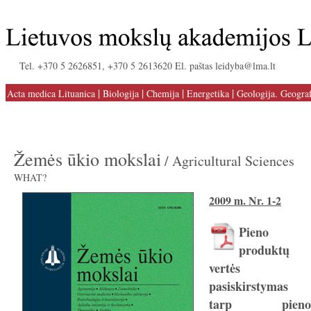
Tel. +370 5 2626851, +370 5 2613620 El. paštas leidyba@lma.lt
|
|
|
|
Acta medica Lituanica
Biologija
Chemija
Energetika
Geologija. Geograf
Žemės ūkio mokslai
/ Agricultural Sciences
WHAT?
2009 m. Nr. 1-2
Pieno
produktų
vertės
pasiskirstymas
tarp pieno