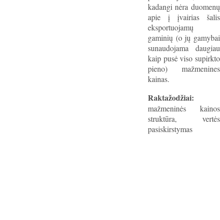
kadangi nėra duomenų
apie į įvairias šalis
eksportuojamų
gaminių (o jų gamybai
sunaudojama daugiau
kaip pusė viso supirkto
pieno) mažmenines
kainas.
Raktažodžiai:
mažmeninės kainos
struktūra, vertės
pasiskirstymas