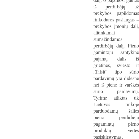
iš perdirbėjų už
prekybos papildomas
rinkodaros paslaugas –
prekybos įmonių dalį,
atitinkamai
sumažindamos
perdirbėjų dalį. Pieno
gamintojų santykinė
pajamų dalis iš
grietinės, sviesto ir
„Tilsit“ tipo sūrio
pardavimų yra didesnė
nei iš pieno ir varškės
sūrio pardavimų.
Tyrime atliktas tik
Lietuvos rinkoje
parduodamų šalies
pieno perdirbėjų
pagamintų pieno
produktų vertės
pasiskirstymas,