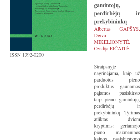
gamintojų,
perdirbėjų ir
prekybininkų
Albertas GAPŠYS,
Deiva
MIKELIONYTĖ,
Ovidija EIČAITĖ
ISSN 1392-0200
Straipsnyje
nagrinėjama, kaip už
parduotus pieno
produktus gaunamos
pajamos pasiskirsto
tarp pieno gamintojų,
perdirbėjų ir
prekybininkų. Tyrimas
atliktas dviem
kryptimis: geriamojo
pieno mažmeninės
kainos pasiskirstymo