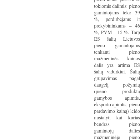
tokiomis dalimis: pieno
gamintojams teko 39
%, perdirbėjams ir
prekybininkams – 46
%, PVM – 15 %. Tarp
ES šalių Lietuvos
pieno gamintojams
tenkanti pieno
mažmeninės kainos
dalis yra artima ES
šalių vidurkiui. Šalių
grupavimas pagal
daugelį požymių
(pieno produktų
gamybos apimtis,
eksporto apimtis, pieno
pardavimo kainą) leido
nustatyti kai kurias
bendras pieno
gamintojų dalies
mažmeninėje pieno