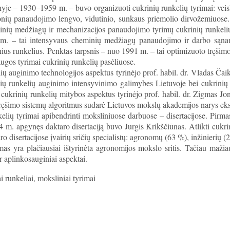
yje – 1930–1959 m. – buvo organizuoti cukrinių runkelių tyrimai: veisl
onių panaudojimo lengvo, vidutinio, sunkaus priemolio dirvožemiuose
minių medžiagų ir mechanizacijos panaudojimo tyrimų cukrinių runkelių
m. – tai intensyvaus cheminių medžiagų panaudojimo ir darbo sąnau
nius runkelius. Penktas tarpsnis – nuo 1991 m. – tai optimizuoto tręšimo
ugos tyrimai cukrinių runkelių pasėliuose.
lių auginimo technologijos aspektus tyrinėjo prof. habil. dr. Vladas Čaik
nių runkelių auginimo intensyvinimo galimybes Lietuvoje bei cukrinių
cukrinių runkelių mitybos aspektus tyrinėjo prof. habil. dr. Zigmas Jo
ręšimo sistemų algoritmus sudarė Lietuvos mokslų akademijos narys eks
kelių tyrimai apibendrinti moksliniuose darbuose – disertacijose. Pirm
 m. apgynęs daktaro disertaciją buvo Jurgis Krikščiūnas. Atlikti cukri
ro disertacijose įvairių sričių specialistų: agronomų (63 %), inžinierių 
mas yra plačiausiai ištyrinėta agronomijos mokslo sritis. Tačiau mažiau
r aplinkosauginiai aspektai.
i runkeliai, moksliniai tyrimai