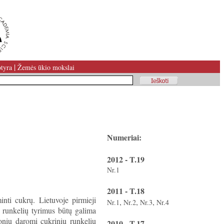
|
tyra
Žemės ūkio mokslai
Numeriai:
2012 - T.19
Nr.1
2011 - T.18
inti cukrų. Lietuvoje pirmieji
,
,
,
Nr.1
Nr.2
Nr.3
Nr.4
ų runkelių tyrimus būtų galima
monių daromi cukrinių runkelių
2010 - T.17