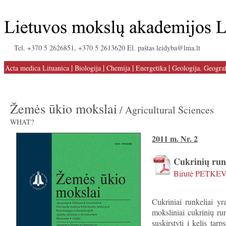
Tel. +370 5 2626851, +370 5 2613620 El. paštas leidyba@lma.lt
|
|
|
|
Acta medica Lituanica
Biologija
Chemija
Energetika
Geologija. Geograf
Žemės ūkio mokslai
/ Agricultural Sciences
WHAT?
2011 m. Nr. 2
Cukrinių run
Birutė PETKE
Cukriniai runkeliai yr
moksliniai cukrinių ru
suskirstyti į kelis ta