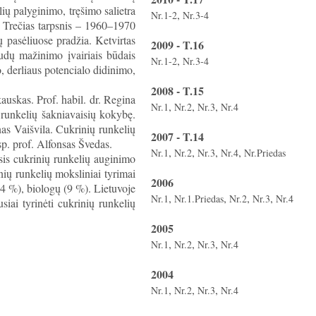
ių palyginimo, tręšimo salietra
,
Nr.1-2
Nr.3-4
. Trečias tarpsnis – 1960–1970
 pasėliuose pradžia. Ketvirtas
2009 - T.16
dų mažinimo įvairiais būdais
,
Nr.1-2
Nr.3-4
, derliaus potencialo didinimo,
2008 - T.15
auskas. Prof. habil. dr. Regina
,
,
,
Nr.1
Nr.2
Nr.3
Nr.4
 runkelių šakniavaisių kokybę.
nas Vaišvila. Cukrinių runkelių
2007 - T.14
p. prof. Alfonsas Švedas.
,
,
,
,
Nr.1
Nr.2
Nr.3
Nr.4
Nr.Priedas
asis cukrinių runkelių auginimo
nių runkelių moksliniai tyrimai
2006
(24 %), biologų (9 %). Lietuvoje
,
,
,
,
Nr.1
Nr.1.Priedas
Nr.2
Nr.3
Nr.4
siai tyrinėti cukrinių runkelių
2005
,
,
,
Nr.1
Nr.2
Nr.3
Nr.4
2004
,
,
,
Nr.1
Nr.2
Nr.3
Nr.4