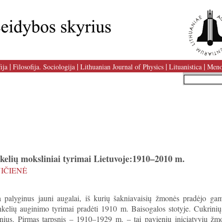
|
|
|
|
ija
Filosofija. Sociologija
Lithuanian Journal of Physics
Lituanistica
Meno
kelių moksliniai tyrimai Lietuvoje:1910–2010 m.
VIČIENĖ
a palyginus jauni augalai, iš kurių šakniavaisių žmonės pradėjo gam
nkelių auginimo tyrimai pradėti 1910 m. Baisogalos stotyje. Cukrini
rpsnius. Pirmas tarpsnis – 1910–1929 m. – tai pavienių iniciatyvių ž