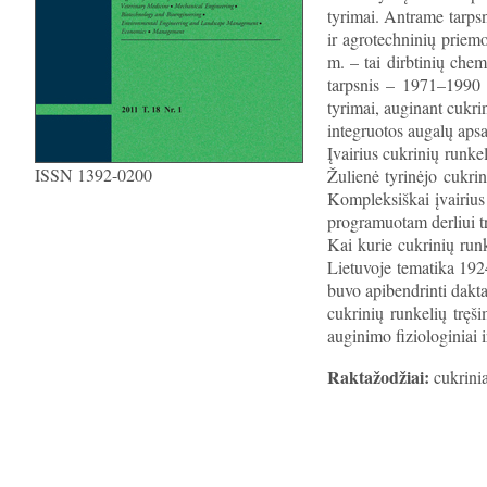
tyrimai. Antrame tarpsn
ir agrotechninių priem
m. – tai dirbtinių che
tarpsnis – 1971–1990 
tyrimai, auginant cukri
integruotos augalų apsa
Įvairius cukrinių runke
ISSN 1392-0200
Žulienė tyrinėjo cukri
Kompleksiškai įvairius 
programuotam derliui t
Kai kurie cukrinių run
Lietuvoje tematika 1924
buvo apibendrinti dakta
cukrinių runkelių tręši
auginimo fiziologiniai i
Raktažodžiai:
cukrinia