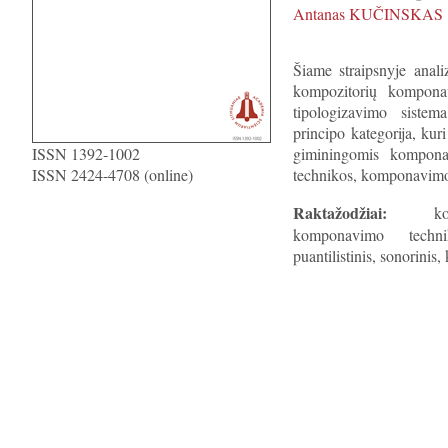
Antanas KUČINSKAS
Šiame straipsnyje anali
kompozitorių komponavi
tipologizavimo siste
principo kategorija, kur
ISSN 1392-1002
giminingomis kompona
ISSN 2424-4708 (online)
technikos, komponavimo 
Raktažodžiai:
kompo
komponavimo technika
puantilistinis, sonorinis,