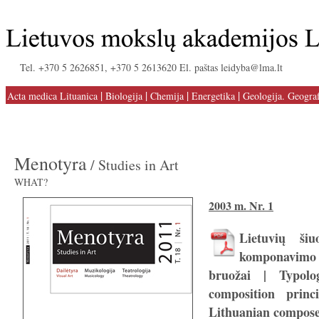
Tel. +370 5 2626851, +370 5 2613620 El. paštas leidyba@lma.lt
|
|
|
|
Acta medica Lituanica
Biologija
Chemija
Energetika
Geologija. Geograf
Menotyra
/ Studies in Art
WHAT?
2003 m. Nr. 1
Lietuvių šiu
komponavimo 
bruožai | Typolo
composition princ
Lithuanian compose