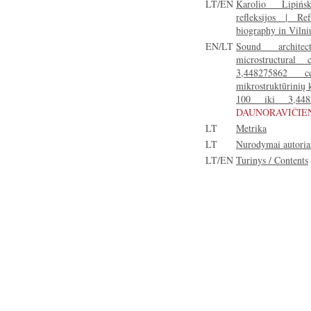
LT/EN
Karolio Lipińsk
refleksijos | Re
biography in Vilni
EN/LT
Sound archite
microstructura
3,448275862 
mikrostruktūrinių 
100 iki 3,448
DAUNORAVIČIE
LT
Metrika
LT
Nurodymai autori
LT/EN
Turinys / Contents