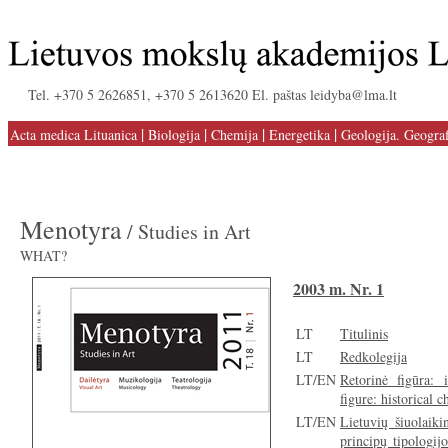
Tel. +370 5 2626851, +370 5 2613620 El. paštas leidyba@lma.lt
|
|
|
|
Acta medica Lituanica
Biologija
Chemija
Energetika
Geologija. Geograf
Menotyra
/ Studies in Art
WHAT?
2003 m. Nr. 1
LT
Titulinis
LT
Redkolegija
LT/EN
Retorinė figūra: i
figure: historical 
LT/EN
Lietuvių šiuolaik
principų tipologij