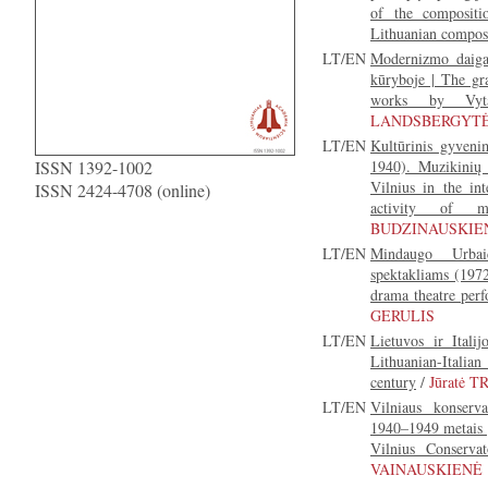
of the compositi
Lithuanian compo
LT/EN
Modernizmo daiga
kūryboje | The gr
works by Vytau
LANDSBERGYT
LT/EN
Kultūrinis gyveni
ISSN 1392-1002
1940). Muzikinių t
Vilnius in the in
ISSN 2424-4708 (online)
activity of mu
BUDZINAUSKIE
LT/EN
Mindaugo Urbai
spektakliams (1972
drama theatre per
GERULIS
LT/EN
Lietuvos ir Itali
Lithuanian-Italia
century
/
Jūratė 
LT/EN
Vilniaus konserva
1940–1949 metais 
Vilnius Conserva
VAINAUSKIENĖ