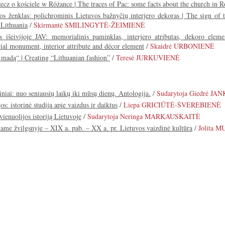
cz o kościele w Różance | The traces of Pac: some facts about the church in 
s ženklas: polichrominis Lietuvos bažnyčių interjero dekoras | The sign of 
 Lithuania
/
Skirmantė SMILINGYTĖ-ŽEIMIENĖ
us išeivijoje JAV: memorialinis paminklas, interjero atributas, dekoro ele
al monument, interior attribute and décor element
/
Skaidrė URBONIENĖ
ą madą“ | Creating “Lithuanian fashion”
/
Teresė JURKUVIENĖ
ltiniai: nuo seniausių laikų iki mūsų dienų. Antologija.
/
Sudarytoja Giedrė J
os: istorinė studija apie vaizdus ir daiktus
/
Liepa GRICIŪTĖ-ŠVEREBIENĖ
ienuolijos istoriją Lietuvoje
/
Sudarytoja Neringa MARKAUSKAITĖ
iame žvilgsnyje – XIX a. pab. – XX a. pr. Lietuvos vaizdinė kultūra
/
Jolita 