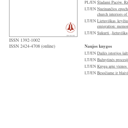
PL/EN
Śladami Paców. Rze
LT/EN
Nueinančios epocho
church interiors of
LT/EN
Lietuviškas kryži
emigration: memori
LT/EN
Sukurti „lietuvišk
ISSN 1392-1002
ISSN 2424-4708 (online)
Naujos knygos
LT/EN
Dailės istorijos ša
LT/EN
Bažnytinės procesij
LT/EN
Knyga apie vienos v
LT/EN
Besočiame ir blaiv