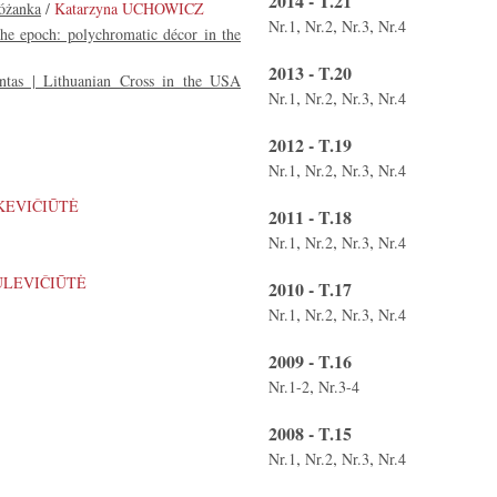
2014 - T.21
Różanka
/
Katarzyna UCHOWICZ
,
,
,
Nr.1
Nr.2
Nr.3
Nr.4
the epoch: polychromatic décor in the
2013 - T.20
mentas | Lithuanian Cross in the USA
,
,
,
Nr.1
Nr.2
Nr.3
Nr.4
2012 - T.19
,
,
,
Nr.1
Nr.2
Nr.3
Nr.4
ANKEVIČIŪTĖ
2011 - T.18
,
,
,
Nr.1
Nr.2
Nr.3
Nr.4
MULEVIČIŪTĖ
2010 - T.17
,
,
,
Nr.1
Nr.2
Nr.3
Nr.4
2009 - T.16
,
Nr.1-2
Nr.3-4
2008 - T.15
,
,
,
Nr.1
Nr.2
Nr.3
Nr.4