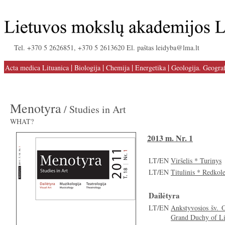
Tel. +370 5 2626851, +370 5 2613620 El. paštas leidyba@lma.lt
|
|
|
|
Acta medica Lituanica
Biologija
Chemija
Energetika
Geologija. Geograf
Menotyra
/ Studies in Art
WHAT?
2013 m. Nr. 1
LT/EN
Viršelis * Turinys
LT/EN
Titulinis * Redkole
Dailėtyra
LT/EN
Ankstyvosios šv. O
Grand Duchy of Li