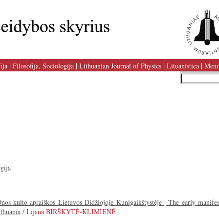
|
|
|
|
ija
Filosofija. Sociologija
Lithuanian Journal of Physics
Lituanistica
Meno
gija
nos kulto apraiškos Lietuvos Didžiojoje Kunigaikštystėje | The early manifes
thuania
/
Lijana BIRŠKYTĖ-KLIMIENĖ