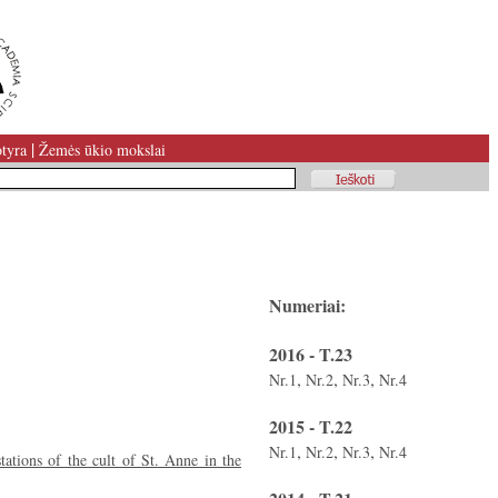
|
tyra
Žemės ūkio mokslai
Numeriai:
2016 - T.23
,
,
,
Nr.1
Nr.2
Nr.3
Nr.4
2015 - T.22
,
,
,
Nr.1
Nr.2
Nr.3
Nr.4
tations of the cult of St. Anne in the