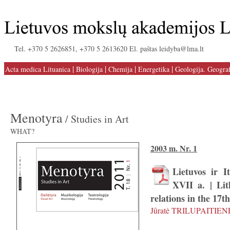
Tel. +370 5 2626851, +370 5 2613620 El. paštas leidyba@lma.lt
|
|
|
|
Acta medica Lituanica
Biologija
Chemija
Energetika
Geologija. Geograf
Menotyra
/ Studies in Art
WHAT?
2003 m. Nr. 1
Lietuvos ir It
XVII a. | Lit
relations in the 17t
Jūratė TRILUPAITIEN