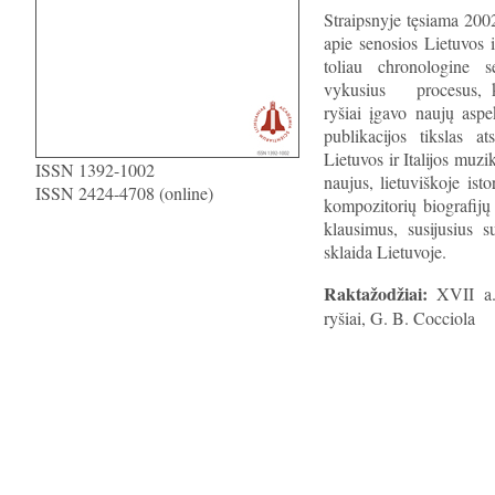
Straipsnyje tęsiama 200
apie senosios Lietuvos ir
toliau chronologine 
vykusius procesus, ka
ryšiai įgavo naujų aspe
publikacijos tikslas at
Lietuvos ir Italijos muzi
ISSN 1392-1002
naujus, lietuviškoje isto
ISSN 2424-4708 (online)
kompozitorių biografijų
klausimus, susijusius s
sklaida Lietuvoje.
Raktažodžiai:
XVII a., 
ryšiai, G. B. Cocciola